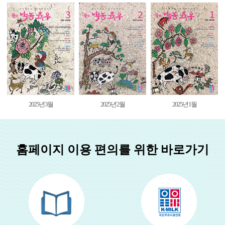
2025년 3월
2025년 2월
2025년 1월
홈페이지 이용 편의를 위한 바로가기