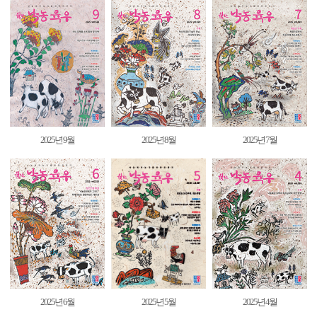
2025년 9월
2025년 8월
2025년 7월
2025년 6월
2025년 5월
2025년 4월