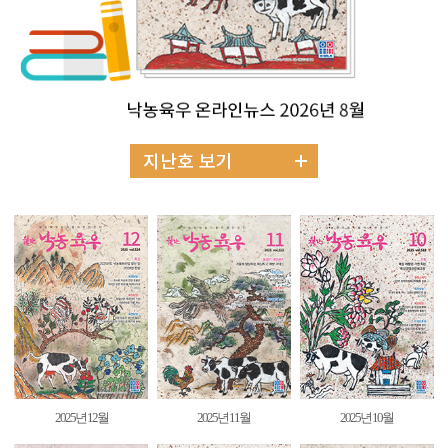
2025년 12월
2025년 11월
2025년 10월