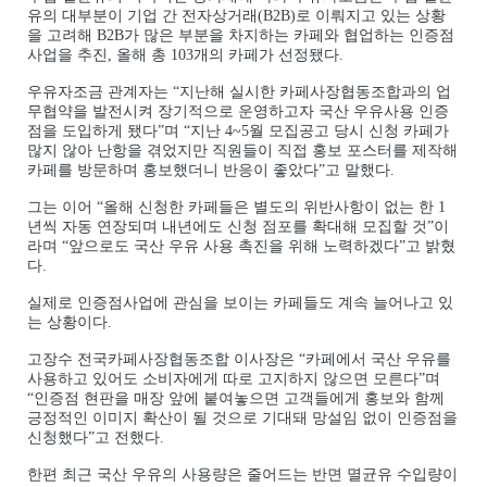
유의 대부분이 기업 간 전자상거래(B2B)로 이뤄지고 있는 상황
을 고려해 B2B가 많은 부분을 차지하는 카페와 협업하는 인증점
사업을 추진, 올해 총 103개의 카페가 선정됐다.
우유자조금 관계자는 “지난해 실시한 카페사장협동조합과의 업
무협약을 발전시켜 장기적으로 운영하고자 국산 우유사용 인증
점을 도입하게 됐다”며 “지난 4~5월 모집공고 당시 신청 카페가
많지 않아 난항을 겪었지만 직원들이 직접 홍보 포스터를 제작해
카페를 방문하며 홍보했더니 반응이 좋았다”고 말했다.
그는 이어 “올해 신청한 카페들은 별도의 위반사항이 없는 한 1
년씩 자동 연장되며 내년에도 신청 점포를 확대해 모집할 것”이
라며 “앞으로도 국산 우유 사용 촉진을 위해 노력하겠다”고 밝혔
다.
실제로 인증점사업에 관심을 보이는 카페들도 계속 늘어나고 있
는 상황이다.
고장수 전국카페사장협동조합 이사장은 “카페에서 국산 우유를
사용하고 있어도 소비자에게 따로 고지하지 않으면 모른다”며
“인증점 현판을 매장 앞에 붙여놓으면 고객들에게 홍보와 함께
긍정적인 이미지 확산이 될 것으로 기대돼 망설임 없이 인증점을
신청했다”고 전했다.
한편 최근 국산 우유의 사용량은 줄어드는 반면 멸균유 수입량이