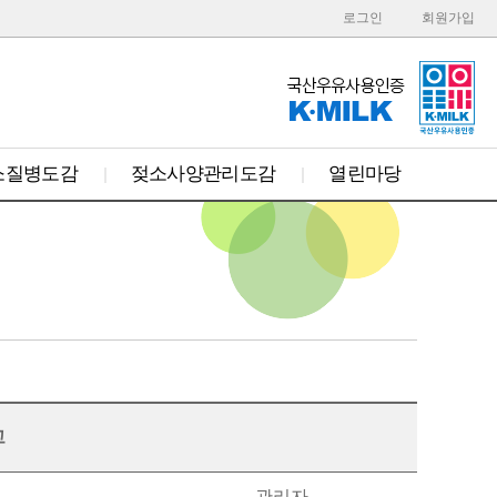
로그인
회원가입
소질병도감
젖소사양관리도감
열린마당
고
관리자