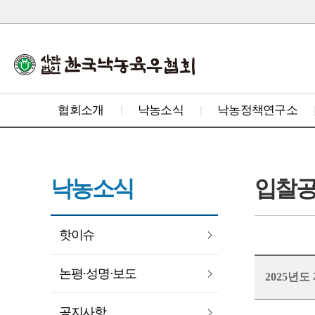
협회소개
낙농소식
낙농정책연구소
낙농소식
입찰
핫이슈
논평·성명·보도
2025년
공지사항