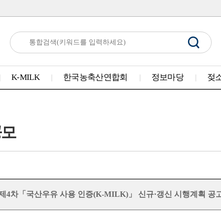
K-MILK
한국농축산연합회
정보마당
젖
공모
도 제4차「국산우유 사용 인증(K-MILK)」 신규·갱신 시행계획 공