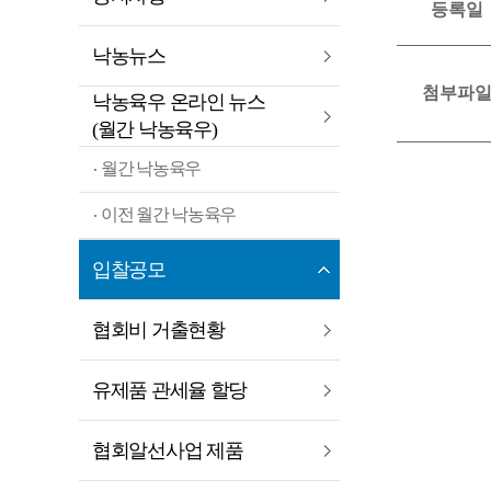
등록일
낙농뉴스
첨부파
낙농육우 온라인 뉴스
(월간 낙농육우)
월간 낙농육우
이전 월간 낙농육우
입찰공모
협회비 거출현황
유제품 관세율 할당
협회알선사업 제품