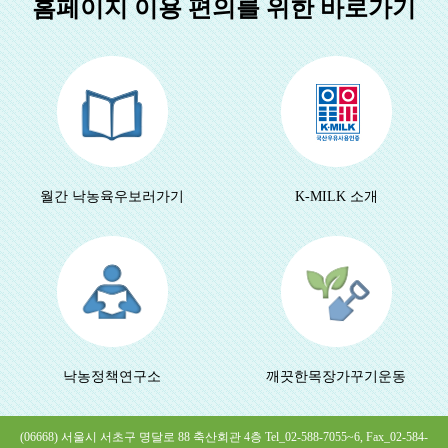
홈페이지 이용 편의를 위한 바로가기
월간 낙농육우
보러가기
K-MILK 소개
낙농정책연구소
깨끗한목장
가꾸기운동
(06668) 서울시 서초구 명달로 88 축산회관 4층 Tel_02-588-7055~6, Fax_02-584-